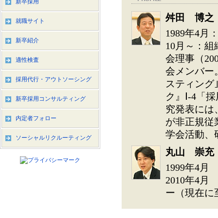
新卒採用
舛田 博之
就職サイト
1989年4
新卒紹介
10月～：
会理事（2
適性検査
会メンバー
採用代行・アウトソーシング
スティング
ク』Ⅰ-4「
新卒採用コンサルティング
究発表には、
内定者フォロー
が非正規従
学会活動、
ソーシャルリクルーティング
丸山 崇充
1999年4
2010年
ー（現在に