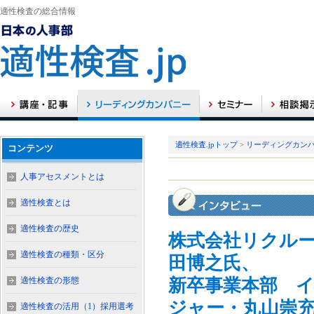
適性検査の総合情報
適性検査.jpトップ
>
リーディングカン
コンテンツ
人事アセスメントとは
適性検査とは
適性検査の歴史
株式会社リクル
適性検査の種類・区分
田博之氏、
適性検査の形態
新卒事業本部 
ジャー・丸山崇
適性検査の活用（1）採用選考