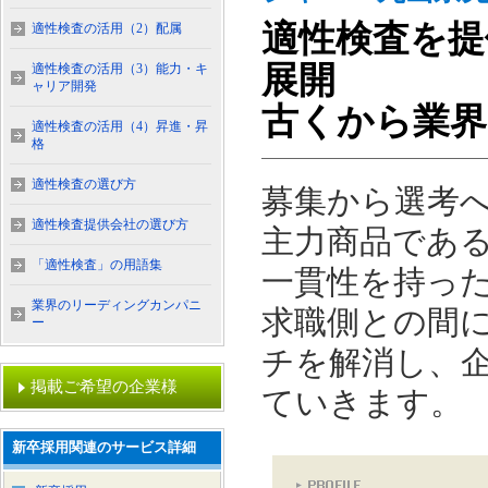
適性検査を提
適性検査の活用（2）配属
展開
適性検査の活用（3）能力・キ
ャリア開発
古くから業界
適性検査の活用（4）昇進・昇
格
適性検査の選び方
募集から選考
適性検査提供会社の選び方
主力商品である
「適性検査」の用語集
一貫性を持っ
業界のリーディングカンパニ
求職側との間
ー
チを解消し、
掲載ご希望の企業様
ていきます。
新卒採用関連のサービス詳細