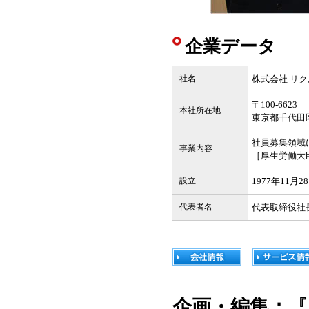
企業データ
社名
株式会社 リ
〒100-6623
本社所在地
東京都千代田区
社員募集領域
事業内容
［厚生労働大臣許
設立
1977年11月
代表者名
代表取締役社
企画・編集：『