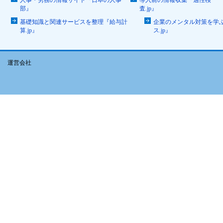
人事・労務の情報サイト『日本の人事
導入前の情報収集『適性検
部』
査.jp』
基礎知識と関連サービスを整理『給与計
企業のメンタル対策を学
算.jp』
ス.jp』
運営会社