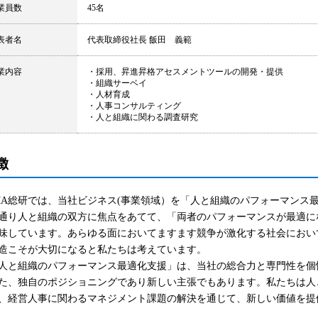
業員数
45名
表者名
代表取締役社長 飯田 義範
業内容
・採用、昇進昇格アセスメントツールの開発・提供
・組織サーベイ
・人材育成
・人事コンサルティング
・人と組織に関わる調査研究
徴
MA総研では、当社ビジネス(事業領域）を「人と組織のパフォーマンス
通り人と組織の双方に焦点をあてて、「両者のパフォーマンスが最適に
味しています。あらゆる面においてますます競争が激化する社会におい
造こそが大切になると私たちは考えています。
と組織のパフォーマンス最適化支援」は、当社の総合力と専門性を個
た、独自のポジショニングであり新しい主張でもあります。私たちは人
、経営人事に関わるマネジメント課題の解決を通じて、新しい価値を提