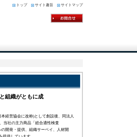
トップ
サイト趣旨
サイトマップ
人と組織がともに成
年日本経営協会に改称)として創設後、同法人
は、当社の主力商品「総合適性検査
ルの開発・提供、組織サーベイ、人材開
を提供しています。