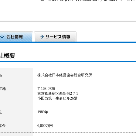
社概要
名
株式会社日本経営協会総合研究所
在地
〒163-0726
東京都新宿区西新宿2-7-1
小田急第一生命ビル26階
立
1989年
本金
6,000万円