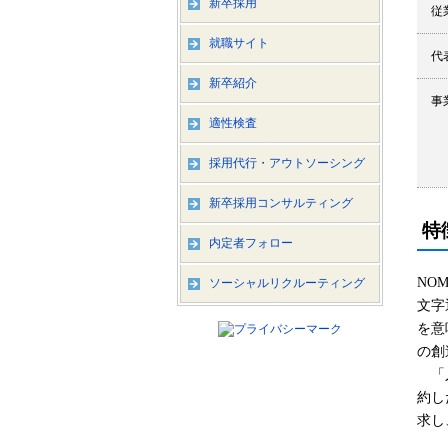
新卒採用
従
就職サイト
代
新卒紹介
事
適性検査
採用代行・アウトソーシング
新卒採用コンサルティング
特
内定者フォロー
NO
ソーシャルリクルーティング
文字
を意
の創
「人
約し
求し