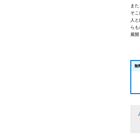
また
そこ
人と
らも
展開
無