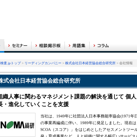
検査.jpトップ
>
リーディングカンパニー
>
株式会社日本経営協会総合研究所
> 会社情報
株式会社日本経営協会総合研究所
組織人事に関わるマネジメント課題の解決を通じて 個
長・進化していくことを支援
当社は、1949年に社団法人日本事務能率協会(1971
の事業再編成に伴い、1989年に発足しました。現在
SCOA（スコア）」をはじめとしたアセスメントツー
発・育成事業など、人と組織に関する幅広いサービス