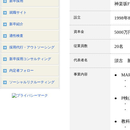
新卒採用
神楽坂
就職サイト
設立
1998年
新卒紹介
資本金
5000万
適性検査
従業員数
20名
採用代行・アウトソーシング
新卒採用コンサルティング
代表者名
須古 
内定者フォロー
事業内容
● MA
・ MA
ソーシャルリクルーティング
・ Fut
● P検
・ 「
・ 入
● 教
・ 大