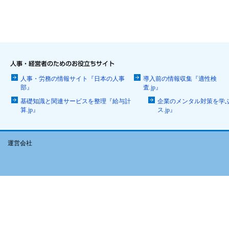
人事・労務の情報サイト『日本の人事
導入前の情報収集『適性検
部』
査.jp』
基礎知識と関連サービスを整理『給与計
企業のメンタル対策を学
算.jp』
ス.jp』
運営会社