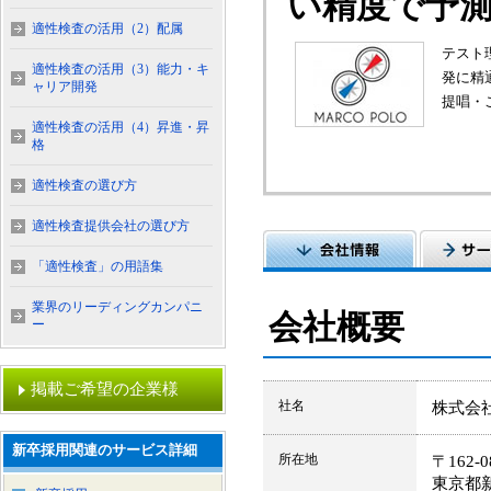
い精度で予
適性検査の活用（2）配属
テスト理
適性検査の活用（3）能力・キ
発に精
ャリア開発
提唱・
適性検査の活用（4）昇進・昇
格
適性検査の選び方
適性検査提供会社の選び方
「適性検査」の用語集
業界のリーディングカンパニ
会社概要
ー
掲載ご希望の企業様
社名
株式会
新卒採用関連のサービス詳細
所在地
〒162-0
東京都新