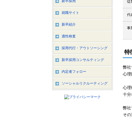
新卒採用
従
就職サイト
代
新卒紹介
事
適性検査
採用代行・アウトソーシング
特
新卒採用コンサルティング
弊社
内定者フォロー
心理
ソーシャルリクルーティング
心理
十分
弊社
その