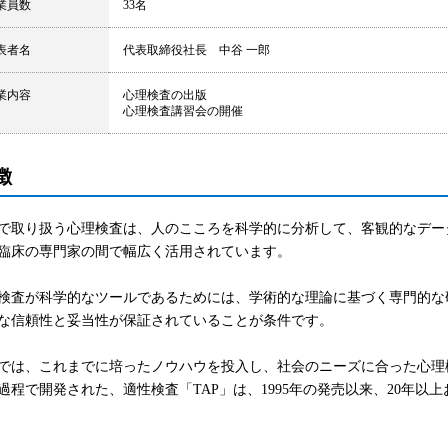
業員数
33名
表者名
代表取締役社長 中谷 一郎
業内容
心理検査の出版
心理検査講習会の開催
徴
で取り扱う心理検査は、人のこころを科学的に分析して、客観的なデー
臨床の専門家の間で幅広く活用されています。
検査が科学的なツールであるためには、学術的な理論に基づく専門的な
な信頼性と妥当性が保証されていることが条件です。
では、これまでに培ったノウハウを投入し、社会のニーズに合った心理
過程で開発された、適性検査「TAP」は、1995年の発売以来、20年